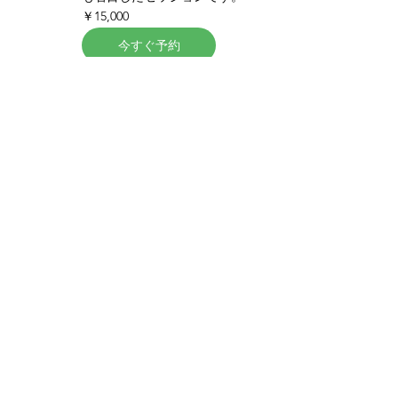
15,000
￥15,000
円
今すぐ予約
​〒253-0052 神奈川県茅ヶ崎市幸町
駅徒歩2分の所へ移転いたしました。
​※場所の詳細は予約後に届くメールをご確認ください。
全日 10:00〜19:00(不定休)
​完全予約制
​■当院は看板を出しておりませんのでご注意ください。
■付近のコインパーキングをご利用ください。
​■エレベーターございます。