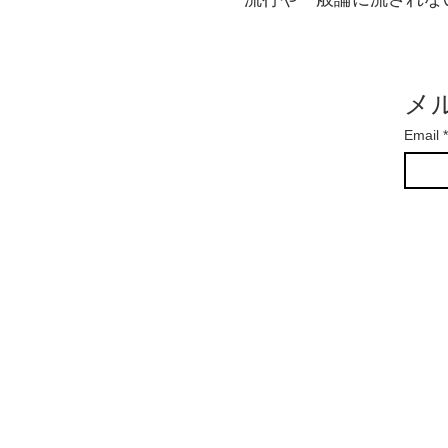
メ
Email
*